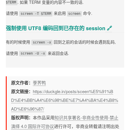
. 如果 TERM 变量的内容不一致的话.
$TERM
请使用
来启用
命令.
screen -T $TERM
screen
强制使用 UTF8 编码回到已存在的 session
🔗︎
有的时候使用
回到之前的会话的时候会遇到乱码,
screen -x
请使用
来返回会话.
screen -U -x
原文作者：
荸荠鸭
原文链接：
https://duckgle.in/posts/sceen%E5%91%B
D%E4%BB%A4%E6%98%BE%E7%A4%BA%E4%B8%
AD%E6%96%87/
版权声明：
本作品采用
知识共享署名-非商业性使用-禁止
演绎 4.0 国际许可协议
进行许可，非商业转载请注明出处