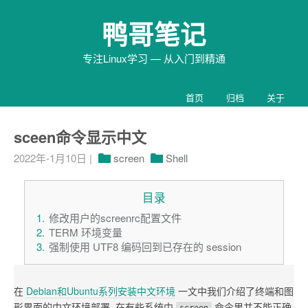
鸭哥笔记
专注Linux学习 — 从入门到精通
首页
归档
关于
sceen命令显示中文
2022年-1月10日
|
screen
Shell
目录
修改用户的screenrc配置文件
TERM 环境变量
强制使用 UTF8 编码回到已存在的 session
在
Debian和Ubuntu系列安装中文环境
一文中我们介绍了终端和图
形界面的中文环境部署, 在有些系统中
命令里并不能正确